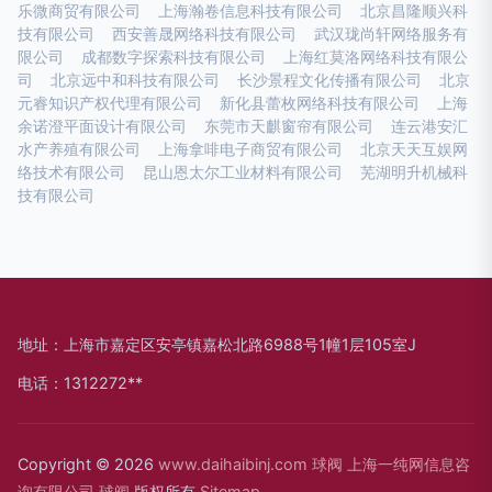
乐微商贸有限公司
上海瀚卷信息科技有限公司
北京昌隆顺兴科
技有限公司
西安善晟网络科技有限公司
武汉珑尚轩网络服务有
限公司
成都数字探索科技有限公司
上海红莫洛网络科技有限公
司
北京远中和科技有限公司
长沙景程文化传播有限公司
北京
元睿知识产权代理有限公司
新化县蕾枚网络科技有限公司
上海
余诺澄平面设计有限公司
东莞市天麒窗帘有限公司
连云港安汇
水产养殖有限公司
上海拿啡电子商贸有限公司
北京天天互娱网
络技术有限公司
昆山恩太尔工业材料有限公司
芜湖明升机械科
技有限公司
地址：上海市嘉定区安亭镇嘉松北路6988号1幢1层105室J
电话：1312272**
Copyright © 2026
www.daihaibinj.com
球阀
上海一纯网信息咨
询有限公司
球阀
版权所有
Sitemap