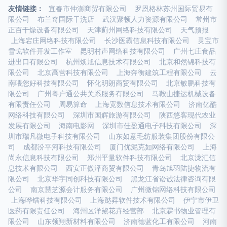
友情链接：
宜春市仲澎商贸有限公司
罗恩格林苏州国际贸易有
限公司
布兰奇国际干洗店
武汉聚顿人力资源有限公司
常州市
正百干燥设备有限公司
天津蓟州网络科技有限公司
天气预报
上海宕庄网络科技有限公司
长沙医霸信息科技有限公司
灵宝市
雪戈软件开发工作室
昆明村声网络科技有限公司
广州七庄食品
进出口有限公司
杭州焕旭信息技术有限公司
北京和然锦科技有
限公司
北京高营科技有限公司
上海奔衡建筑工程有限公司
云
南喂您好科技有限公司
怀化明朗商贸有限公司
北京敏鹏科技有
限公司
广州粤户通公共关系服务有限公司
马鞍山捷运机械设备
有限责任公司
周易算命
上海宽数信息技术有限公司
济南亿酷
网络科技有限公司
深圳市国辉旅游有限公司
陕西悠客现代农业
发展有限公司
海南电影网
深圳市佳盈通电子科技有限公司
深
圳市瑞凡微电子科技有限公司
山东如意毛纺服装集团股份有限公
司
成都汾平河科技有限公司
厦门优泥克如网络有限公司
上海
尚永信息科技有限公司
郑州平量软件科技有限公司
北京泷汇信
息技术有限公司
西安正傲泽商贸有限公司
青岛旭羽陆捷物流有
限公司
北京华宇同创科技有限公司
黑龙江省讼诚法律咨询有限
公司
南京慧芝源会计服务有限公司
广州微锦网络科技有限公司
上海哗镭科技有限公司
上海跶昇软件技术有限公司
伊宁市伊卫
医药有限责任公司
海州区洋黛花卉经营部
北京霖书物业管理有
限公司
山东领翔新材料有限公司
济南德蓝化工有限公司
河南